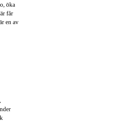
ro, öka
är får
är en av
,
änder
sk