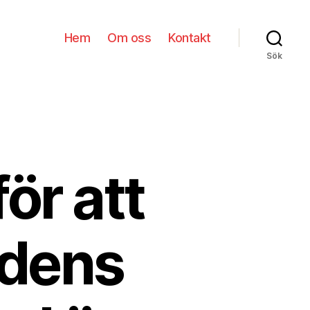
Hem
Om oss
Kontakt
Sök
för att
idens