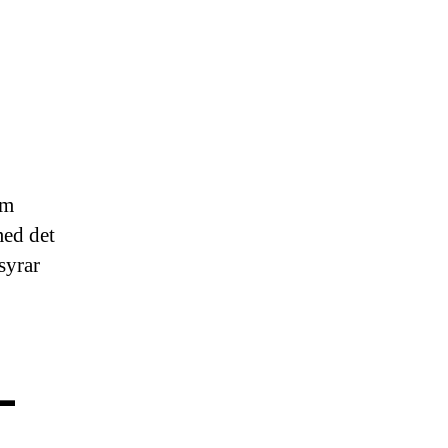
em
med det
syrar
–