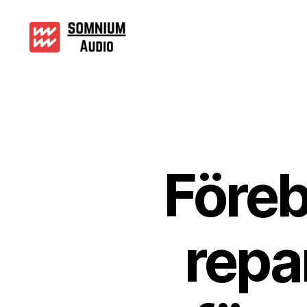
Somniumaudio.se
Föreby
repa