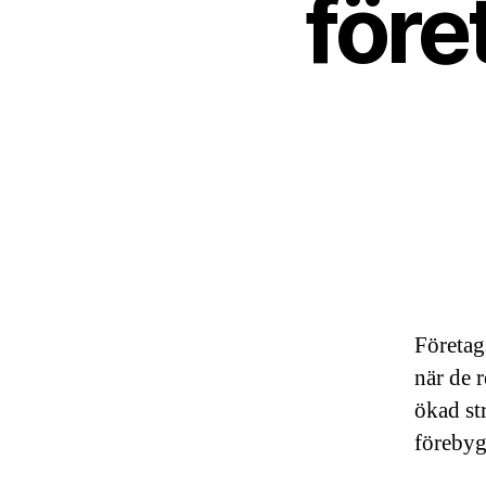
före
Företag
när de 
ökad st
förebyg