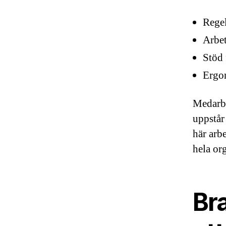
Regel
Arbet
Stöd 
Ergon
Medarbe
uppstår
här arb
hela or
Bra