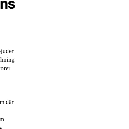
ens
bjuder
chning
torer
am där
om
av