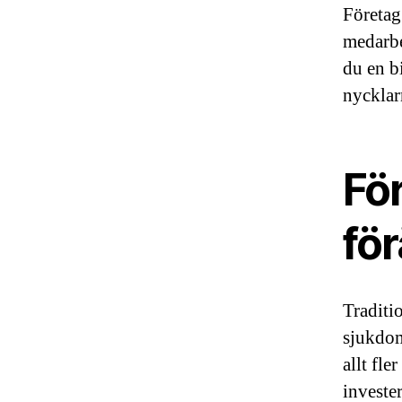
Företag
medarbe
du en b
nycklarn
Fö
fö
Traditio
sjukdom
allt fle
investe