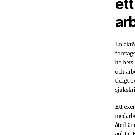
et
ar
En aktö
företag
helhets
och arbe
tidigt o
sjukskr
Ett exe
medarbe
återhäm
anlitat