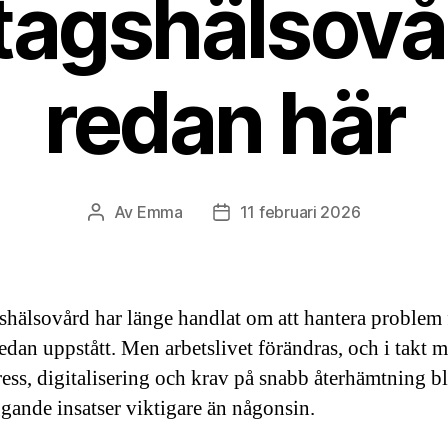
tagshälsovå
redan här
Av
Emma
11 februari 2026
Inläggsförfattare
Inläggsdatum
shälsovård har länge handlat om att hantera problem 
redan uppstått. Men arbetslivet förändras, och i takt 
ress, digitalisering och krav på snabb återhämtning bl
gande insatser viktigare än någonsin.