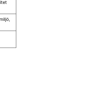
itet
iljö,