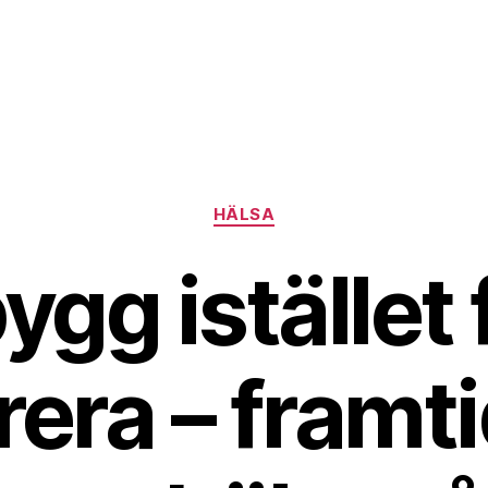
Kategorier
HÄLSA
gg istället 
rera – framt