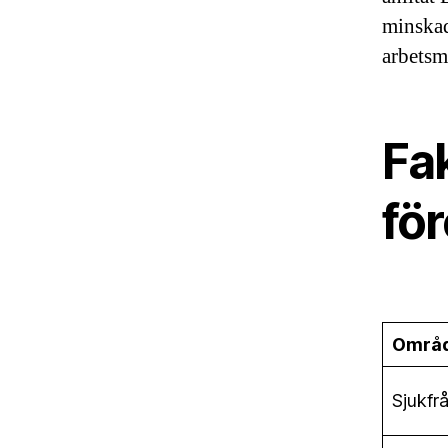
minskad
arbetsm
Fa
fö
Områ
Sjukfr