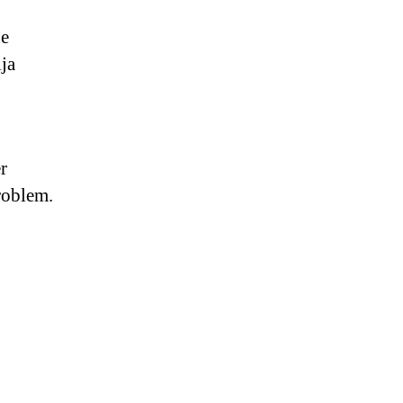
de
ja
r
roblem.