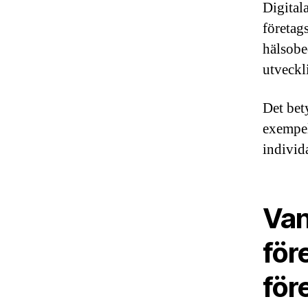
Digital
företag
hälsobe
utveckl
Det bety
exempel
individ
Van
för
för