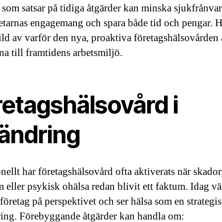
 som satsar på tidiga åtgärder kan minska sjukfrånva
tarnas engagemang och spara både tid och pengar. H
ild av varför den nya, proaktiva företagshälsovården 
a till framtidens arbetsmiljö.
retagshälsovård i
rändring
nellt har företagshälsovård ofta aktiverats när skador
 eller psykisk ohälsa redan blivit ett faktum. Idag v
r företag på perspektivet och ser hälsa som en strategi
ring. Förebyggande åtgärder kan handla om: