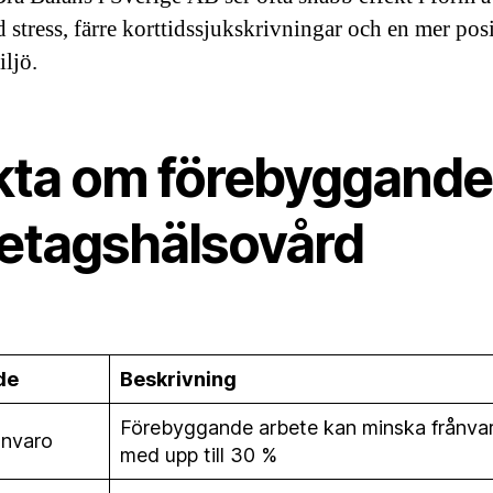
 stress, färre korttidssjukskrivningar och en mer posi
iljö.
kta om förebyggande
retagshälsovård
de
Beskrivning
Förebyggande arbete kan minska frånva
ånvaro
med upp till 30 %