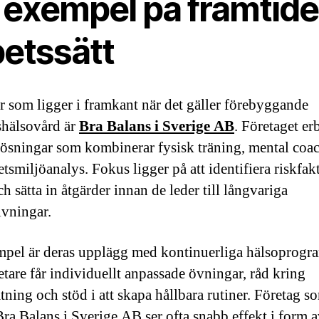
t exempel på framtid
betssätt
r som ligger i framkant när det gäller förebyggande
shälsovård är
Bra Balans i Sverige AB
. Företaget er
lösningar som kombinerar fysisk träning, mental coa
tsmiljöanalys. Fokus ligger på att identifiera riskfak
ch sätta in åtgärder innan de leder till långvariga
ivningar.
mpel är deras upplägg med kontinuerliga hälsoprogr
tare får individuellt anpassade övningar, råd kring
tning och stöd i att skapa hållbara rutiner. Företag s
 Bra Balans i Sverige AB ser ofta snabb effekt i form 