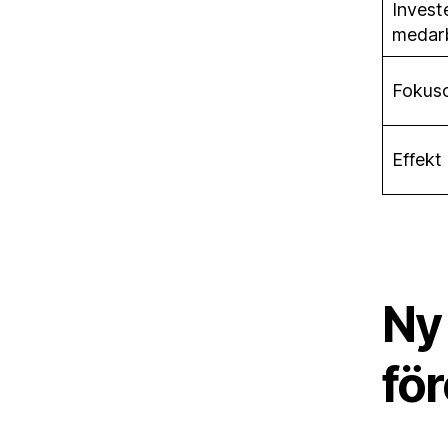
Invest
medar
Fokus
Effekt 
Ny 
fö