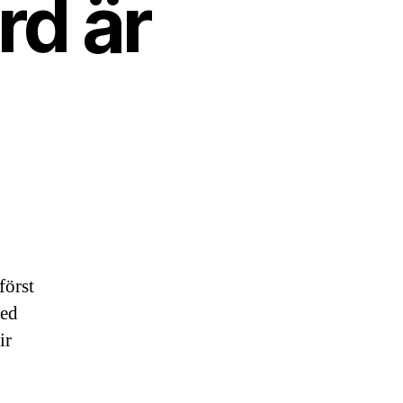
rd är
först
med
ir