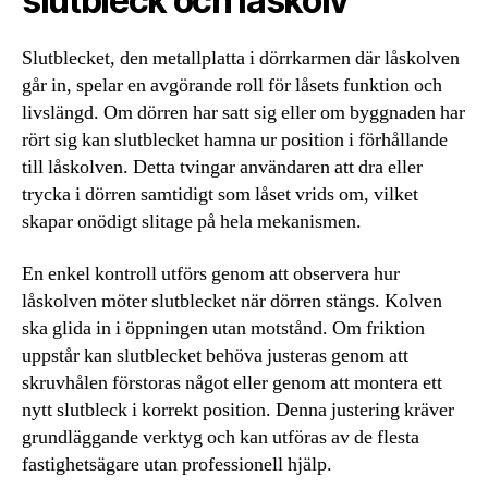
slutbleck och låskolv
Slutblecket, den metallplatta i dörrkarmen där låskolven
går in, spelar en avgörande roll för låsets funktion och
livslängd. Om dörren har satt sig eller om byggnaden har
rört sig kan slutblecket hamna ur position i förhållande
till låskolven. Detta tvingar användaren att dra eller
trycka i dörren samtidigt som låset vrids om, vilket
skapar onödigt slitage på hela mekanismen.
En enkel kontroll utförs genom att observera hur
låskolven möter slutblecket när dörren stängs. Kolven
ska glida in i öppningen utan motstånd. Om friktion
uppstår kan slutblecket behöva justeras genom att
skruvhålen förstoras något eller genom att montera ett
nytt slutbleck i korrekt position. Denna justering kräver
grundläggande verktyg och kan utföras av de flesta
fastighetsägare utan professionell hjälp.