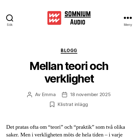
Sök
Meny
Somniumaudi
Kategorier
BLOGG
Mellan teori och
verklighet
Av
Emma
18 november 2025
Inläggsförfattare
Inläggsdatum
Klistrat inlägg
Det pratas ofta om “teori” och “praktik” som två olika
saker. Men i verkligheten möts de hela tiden – i varje