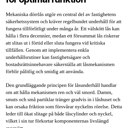
Mekaniska dörrlås utgör en central del av fastighetens
säkerhetssystem och kräver regelbundet underhåll för att
fungera tillförlitligt under många år. Ett välskött lås kan
hålla i flera decennier, medan ett försummat lås riskerar
att slitas ut i förtid eller sluta fungera vid kritiska
tillfällen. Genom att implementera enkla
underhållsrutiner kan fastighetsägare och
bostadsrättsinnehavare säkerställa att låsmekanismen
förblir pålitlig och smidig att använda.
Den grundläggande principen för låsunderhåll handlar
om att hålla mekanismen ren och väl smord. Damm,
smuts och små partiklar tränger gradvis in i låshuset och
kan orsaka friktion som försvårar nyckelns rörelse. Detta
leder till ökat slitage på både låscylinder och nyckel,
vilket i sin tur förkortar komponenternas livslängd