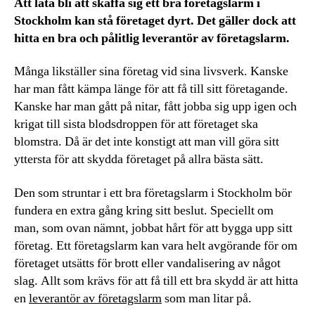
Att låta bli att skaffa sig ett bra företagslarm i
Stockholm kan stå företaget dyrt. Det gäller dock att
hitta en bra och pålitlig leverantör av företagslarm.
Många likställer sina företag vid sina livsverk. Kanske
har man fått kämpa länge för att få till sitt företagande.
Kanske har man gått på nitar, fått jobba sig upp igen och
krigat till sista blodsdroppen för att företaget ska
blomstra. Då är det inte konstigt att man vill göra sitt
yttersta för att skydda företaget på allra bästa sätt.
Den som struntar i ett bra företagslarm i Stockholm bör
fundera en extra gång kring sitt beslut. Speciellt om
man, som ovan nämnt, jobbat hårt för att bygga upp sitt
företag. Ett företagslarm kan vara helt avgörande för om
företaget utsätts för brott eller vandalisering av något
slag. Allt som krävs för att få till ett bra skydd är att hitta
en
leverantör av företagslarm
som man litar på.