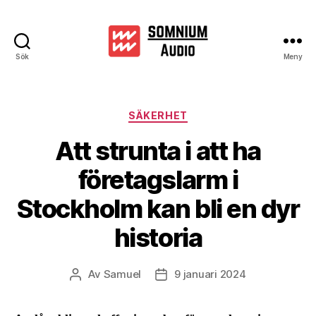
Sök
Meny
Somniumaudio.se
Kategorier
SÄKERHET
Att strunta i att ha
företagslarm i
Stockholm kan bli en dyr
historia
Av
Samuel
9 januari 2024
Inläggsförfattare
Inläggsdatum